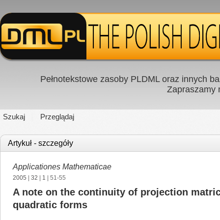
Pełnotekstowe zasoby PLDML oraz innych baz
Zapraszamy
Szukaj
Przeglądaj
Artykuł - szczegóły
Applicationes Mathematicae
2005
|
32
|
1
| 51-55
A note on the continuity of projection matri
quadratic forms