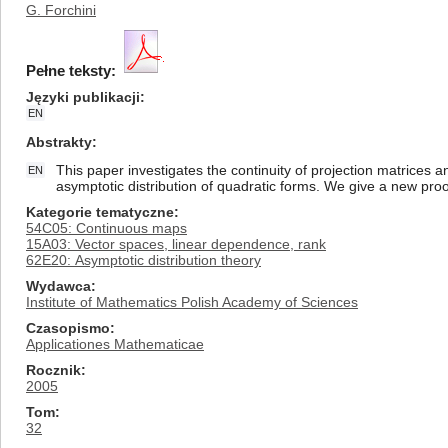
G. Forchini
Pełne teksty:
Języki publikacji
EN
Abstrakty
This paper investigates the continuity of projection matrices and
EN
asymptotic distribution of quadratic forms. We give a new proo
Kategorie tematyczne
54C05: Continuous maps
15A03: Vector spaces, linear dependence, rank
62E20: Asymptotic distribution theory
Wydawca
Institute of Mathematics Polish Academy of Sciences
Czasopismo
Applicationes Mathematicae
Rocznik
2005
Tom
32