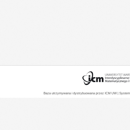
Baza utrzymywana i dystrybuowana przez
ICM UW
| System