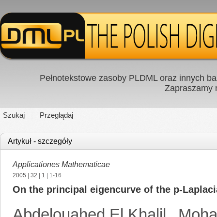
Pełnotekstowe zasoby PLDML oraz innych baz
Zapraszamy
Szukaj
Przeglądaj
Artykuł - szczegóły
Applicationes Mathematicae
2005
|
32
|
1
| 1-16
On the principal eigencurve of the p-Laplac
Abdelouahed El Khalil
,
Moha