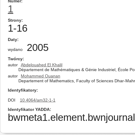
Numer
1
Strony
1-16
Daty
2005
wydano
Twórcy
autor
Abdelouahed El Khalil
Département de Mathématiques & Génie Industriel, École Po
autor
Mohammed Ouanan
Departement of Mathematics, Faculty of Sciences Dhar-Mahr
Identyfikatory
DOI
10.4064/am32-1-1
Identyfikator YADDA
bwmeta1.element.bwnjournal