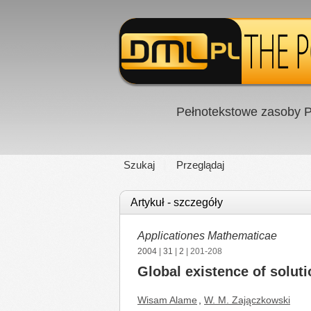
Pełnotekstowe zasoby P
Szukaj
Przeglądaj
Artykuł - szczegóły
Applicationes Mathematicae
2004
|
31
|
2
| 201-208
Global existence of solu
Wisam Alame
,
W. M. Zajączkowski