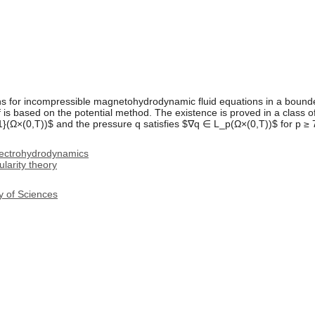
ions for incompressible magnetohydrodynamic fluid equations in a bou
f is based on the potential method. The existence is proved in a class of
}(Ω×(0,T))$ and the pressure q satisfies $∇q ∈ L_p(Ω×(0,T))$ for p ≥ 
ectrohydrodynamics
larity theory
y of Sciences