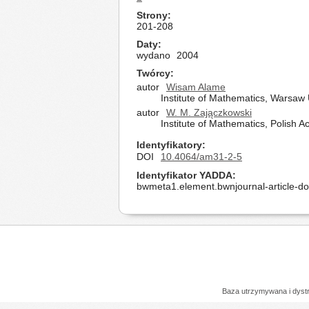
Strony
201-208
Daty
wydano
2004
Twórcy
autor
Wisam Alame
Institute of Mathematics, Warsaw 
autor
W. M. Zajączkowski
Institute of Mathematics, Polish
Identyfikatory
DOI
10.4064/am31-2-5
Identyfikator YADDA
bwmeta1.element.bwnjournal-article-d
Baza utrzymywana i dys