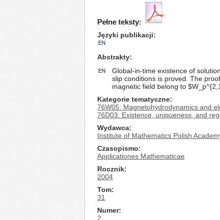
Pełne teksty:
Języki publikacji
EN
Abstrakty
Global-in-time existence of solut
EN
slip conditions is proved. The proo
magnetic field belong to $W_p^{2,1
Kategorie tematyczne
76W05: Magnetohydrodynamics and el
76D03: Existence, uniqueness, and regu
Wydawca
Institute of Mathematics Polish Academ
Czasopismo
Applicationes Mathematicae
Rocznik
2004
Tom
31
Numer
2