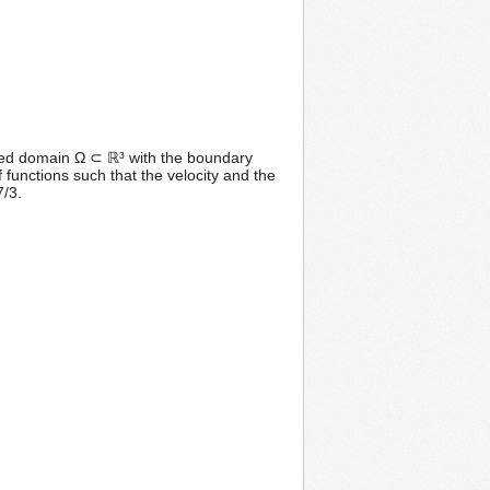
nded domain Ω ⊂ ℝ³ with the boundary
 functions such that the velocity and the
7/3.