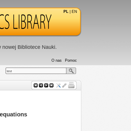
PL
|
EN
nowej Bibliotece Nauki.
O nas
Pomoc
test
 equations