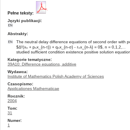
Pełne teksty:
Języki publikacji
EN
Abstrakty
The neutral delay difference equations of second order with po
EN
$Δ²(xₙ + pₙx_{n-τ}) + qₙx_{n-σ} - rₙx_{n-λ} = 0$, n = 0,1,2,...
studied sufficient condition existence positive solution equati
Kategorie tematyczne
39A10: Difference equations, additive
Wydawca
Institute of Mathematics Polish Academy of Sciences
Czasopismo
Applicationes Mathematicae
Rocznik
2004
Tom
31
Numer
1