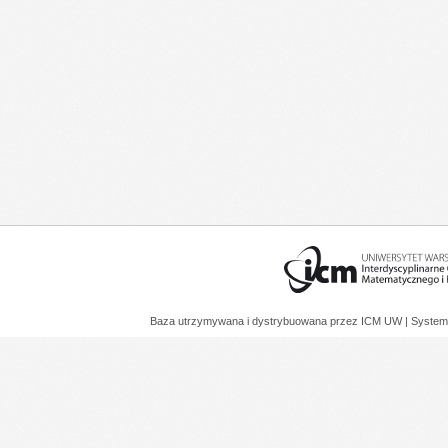
Baza utrzymywana i dystrybuowana przez
ICM UW
| System