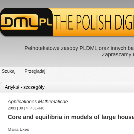
Pełnotekstowe zasoby PLDML oraz innych baz
Zapraszamy
Szukaj
Przeglądaj
Artykuł - szczegóły
Applicationes Mathematicae
2003
|
30
|
4
| 431-440
Core and equilibria in models of large hou
Maria Ekes