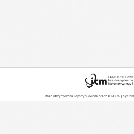
Baza utrzymywana i dystrybuowana przez
ICM UW
| System