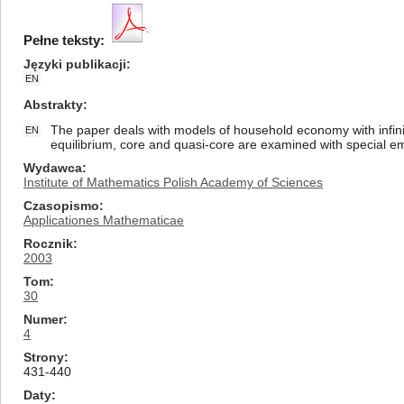
Pełne teksty:
Języki publikacji
EN
Abstrakty
The paper deals with models of household economy with infinit
EN
equilibrium, core and quasi-core are examined with special em
Wydawca
Institute of Mathematics Polish Academy of Sciences
Czasopismo
Applicationes Mathematicae
Rocznik
2003
Tom
30
Numer
4
Strony
431-440
Daty