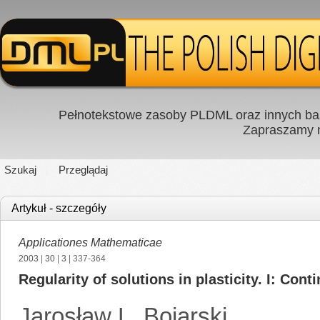
Pełnotekstowe zasoby PLDML oraz innych baz
Zapraszamy
Szukaj
Przeglądaj
Artykuł - szczegóły
Applicationes Mathematicae
2003
|
30
|
3
| 337-364
Regularity of solutions in plasticity. I: Con
Jarosław L. Bojarski