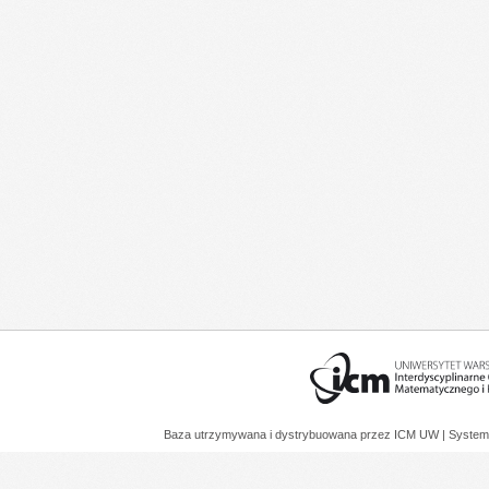
Baza utrzymywana i dystrybuowana przez
ICM UW
| System