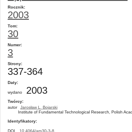
Rocznik
2003
Tom
30
Numer
3
Strony
337-364
Daty
2003
wydano
Twórcy
autor
Jarosław L. Bojarski
Institute of Fundamental Technological Research, Polish Ac
Identyfikatory
DOI
10.4064/am30-3-8