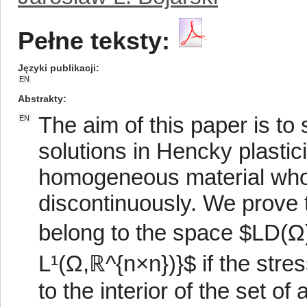
Pełne teksty:
Języki publikacji
EN
Abstrakty
The aim of this paper is to 
EN
solutions in Hencky plastic
homogeneous material whos
discontinuously. We prove 
belong to the space $LD(Ω)
L¹(Ω,ℝ^{n×n})}$ if the stre
to the interior of the set of