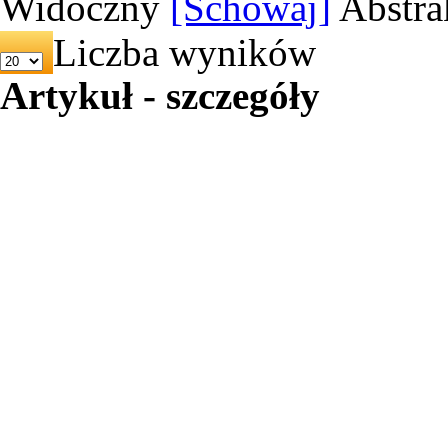
Widoczny
[Schowaj]
Abstra
Liczba wyników
Artykuł - szczegóły