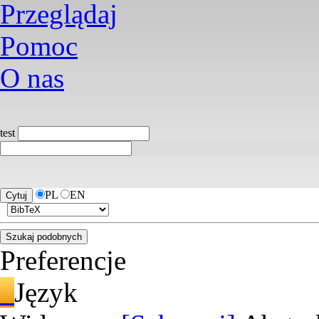
Przeglądaj
Pomoc
O nas
test
PL
EN
Preferencje
Język