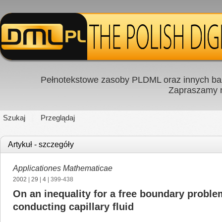
Pełnotekstowe zasoby PLDML oraz innych baz
Zapraszamy
Szukaj
Przeglądaj
Artykuł - szczegóły
Applicationes Mathematicae
2002
|
29
|
4
| 399-438
On an inequality for a free boundary proble
conducting capillary fluid