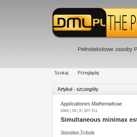
Pełnotekstowe zasoby P
Szukaj
Przeglądaj
Artykuł - szczegóły
Applicationes Mathematicae
2002
|
29
|
3
| 307-311
Simultaneous minimax esti
Stanisław Trybuła