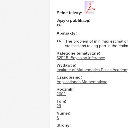
Pełne teksty:
Języki publikacji
EN
Abstrakty
The problem of minimax estimation o
EN
statisticians taking part in the est
Kategorie tematyczne
62F15: Bayesian inference
Wydawca
Institute of Mathematics Polish Academ
Czasopismo
Applicationes Mathematicae
Rocznik
2002
Tom
29
Numer
3
Strony