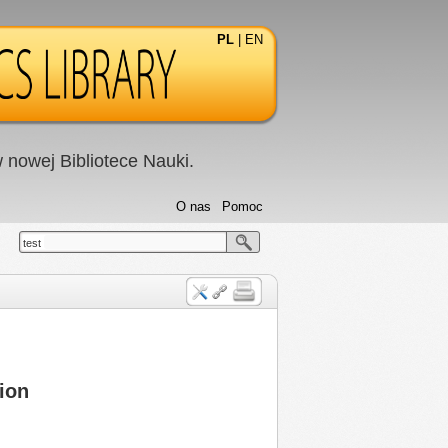
PL
|
EN
nowej Bibliotece Nauki.
O nas
Pomoc
test
ion