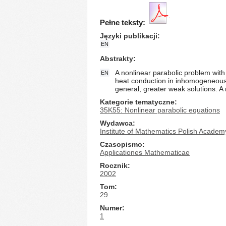
Pełne teksty:
Języki publikacji
EN
Abstrakty
A nonlinear parabolic problem wit
EN
heat conduction in inhomogeneous 
general, greater weak solutions. A
Kategorie tematyczne
35K55: Nonlinear parabolic equations
Wydawca
Institute of Mathematics Polish Academ
Czasopismo
Applicationes Mathematicae
Rocznik
2002
Tom
29
Numer
1