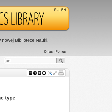
PL
|
EN
nowej Bibliotece Nauki.
O nas
Pomoc
test
ne type