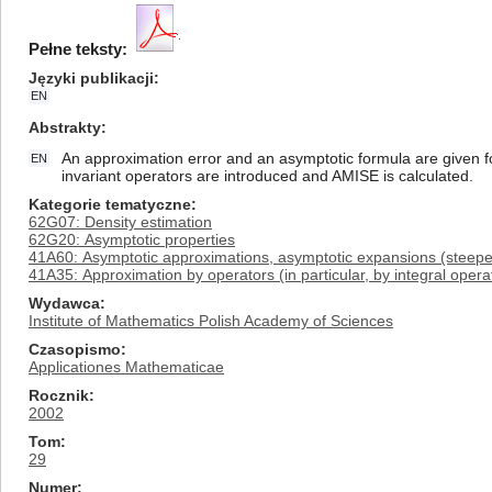
Pełne teksty:
Języki publikacji
EN
Abstrakty
An approximation error and an asymptotic formula are given for
EN
invariant operators are introduced and AMISE is calculated.
Kategorie tematyczne
62G07: Density estimation
62G20: Asymptotic properties
41A60: Asymptotic approximations, asymptotic expansions (steepes
41A35: Approximation by operators (in particular, by integral opera
Wydawca
Institute of Mathematics Polish Academy of Sciences
Czasopismo
Applicationes Mathematicae
Rocznik
2002
Tom
29
Numer