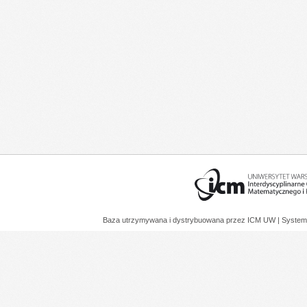
Baza utrzymywana i dystrybuowana przez
ICM UW
| System