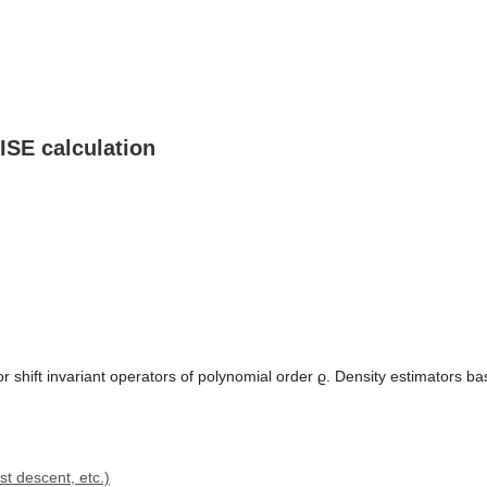
ISE calculation
 shift invariant operators of polynomial order ϱ. Density estimators ba
t descent, etc.)