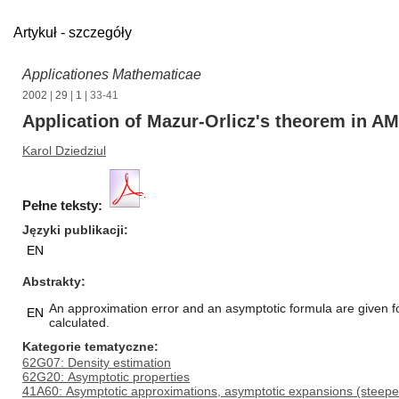
Artykuł - szczegóły
Applicationes Mathematicae
2002
|
29
|
1
| 33-41
Application of Mazur-Orlicz's theorem in AM
Karol Dziedziul
Pełne teksty:
Języki publikacji
EN
Abstrakty
An approximation error and an asymptotic formula are given for
EN
calculated.
Kategorie tematyczne
62G07: Density estimation
62G20: Asymptotic properties
41A60: Asymptotic approximations, asymptotic expansions (steepes