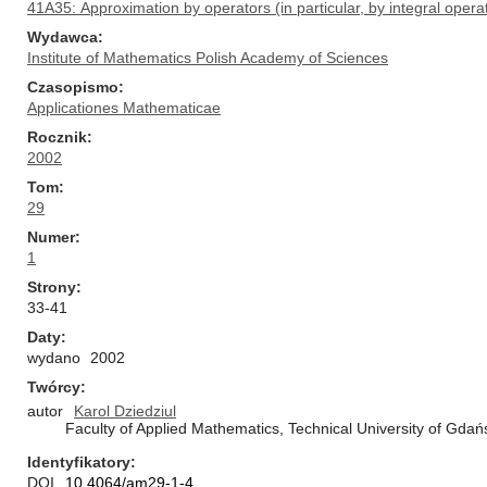
41A35: Approximation by operators (in particular, by integral opera
Wydawca
Institute of Mathematics Polish Academy of Sciences
Czasopismo
Applicationes Mathematicae
Rocznik
2002
Tom
29
Numer
1
Strony
33-41
Daty
wydano
2002
Twórcy
autor
Karol Dziedziul
Faculty of Applied Mathematics, Technical University of Gda
Identyfikatory
DOI
10.4064/am29-1-4