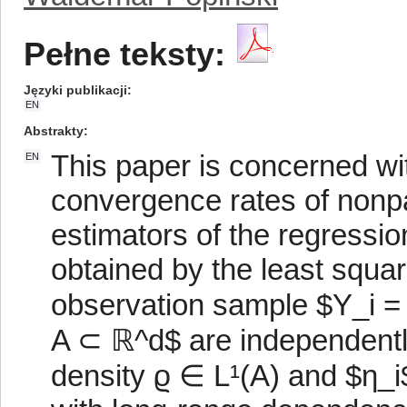
Pełne teksty:
Języki publikacji
EN
Abstrakty
This paper is concerned wit
EN
convergence rates of nonpa
estimators of the regressio
obtained by the least squa
observation sample $Y_i = f
A ⊂ ℝ^d$ are independently
density ϱ ∈ L¹(A) and $η_i