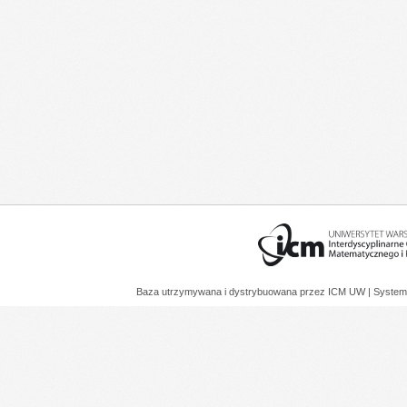
Baza utrzymywana i dystrybuowana przez
ICM UW
| System