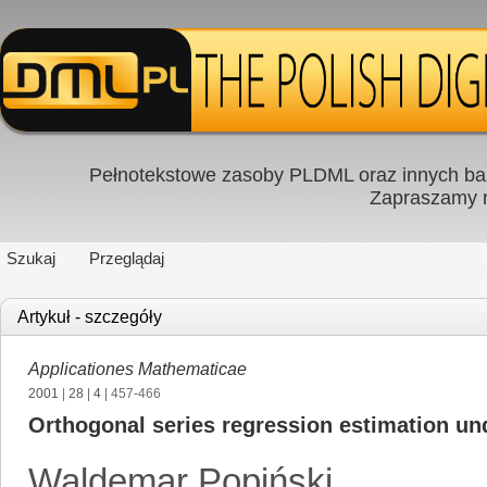
Pełnotekstowe zasoby PLDML oraz innych baz
Zapraszamy
Szukaj
Przeglądaj
Artykuł - szczegóły
Applicationes Mathematicae
2001
|
28
|
4
| 457-466
Orthogonal series regression estimation un
Waldemar Popiński