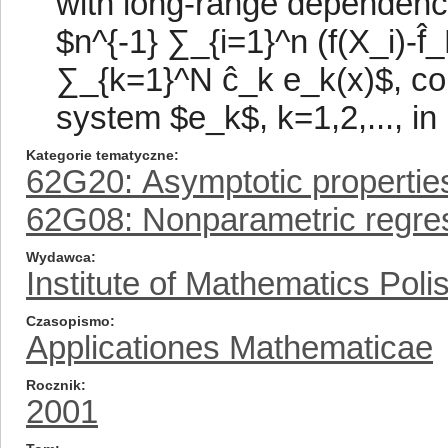
with long-range dependence
$n^{-1} ∑_{i=1}^n (f(X_i)-f̂
∑_{k=1}^N ĉ_k e_k(x)$, co
system $e_k$, k=1,2,..., in 
Kategorie tematyczne
62G20: Asymptotic propertie
62G08: Nonparametric regre
Wydawca
Institute of Mathematics Pol
Czasopismo
Applicationes Mathematicae
Rocznik
2001