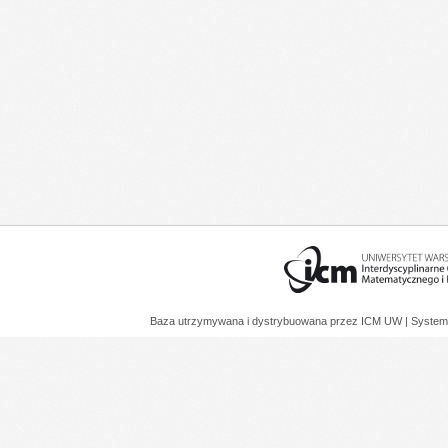
Baza utrzymywana i dystrybuowana przez
ICM UW
| System