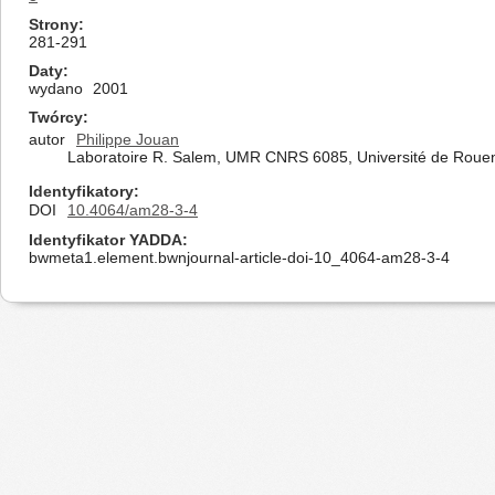
Strony
281-291
Daty
wydano
2001
Twórcy
autor
Philippe Jouan
Laboratoire R. Salem, UMR CNRS 6085, Université de Rouen
Identyfikatory
DOI
10.4064/am28-3-4
Identyfikator YADDA
bwmeta1.element.bwnjournal-article-doi-10_4064-am28-3-4