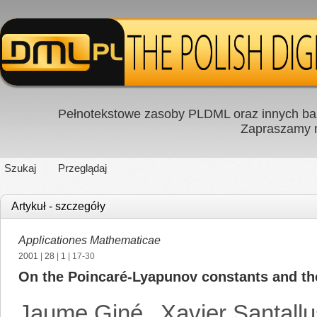
Pełnotekstowe zasoby PLDML oraz innych baz
Zapraszamy
Szukaj
Przeglądaj
Artykuł - szczegóły
Applicationes Mathematicae
2001
|
28
|
1
| 17-30
On the Poincaré-Lyapunov constants and th
Jaume Giné
,
Xavier Santallu