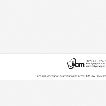
Baza utrzymywana i dystrybuowana przez
ICM UW
| System