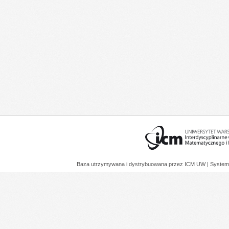
Baza utrzymywana i dystrybuowana przez
ICM UW
| System