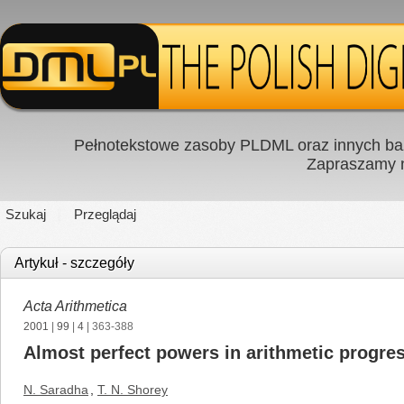
Pełnotekstowe zasoby PLDML oraz innych baz
Zapraszamy
Szukaj
Przeglądaj
Artykuł - szczegóły
Acta Arithmetica
2001
|
99
|
4
| 363-388
Almost perfect powers in arithmetic progre
N. Saradha
,
T. N. Shorey