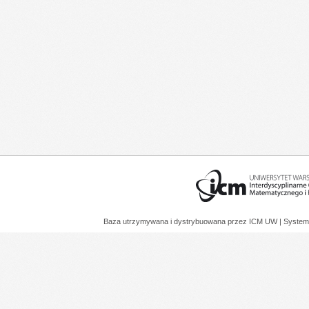
Baza utrzymywana i dystrybuowana przez
ICM UW
| System