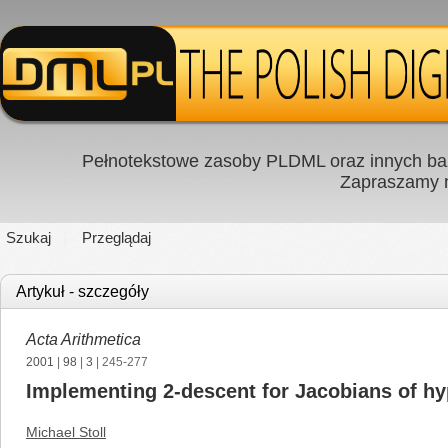
Pełnotekstowe zasoby PLDML oraz innych baz
Zapraszamy
Szukaj
Przeglądaj
Artykuł - szczegóły
Acta Arithmetica
2001
|
98
|
3
| 245-277
Implementing 2-descent for Jacobians of hyp
Michael Stoll