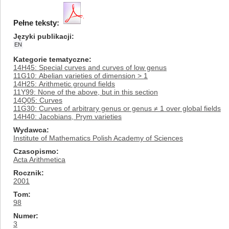
Pełne teksty:
Języki publikacji
EN
Kategorie tematyczne
14H45: Special curves and curves of low genus
11G10: Abelian varieties of dimension > 1
14H25: Arithmetic ground fields
11Y99: None of the above, but in this section
14Q05: Curves
11G30: Curves of arbitrary genus or genus ≠ 1 over global fields
14H40: Jacobians, Prym varieties
Wydawca
Institute of Mathematics Polish Academy of Sciences
Czasopismo
Acta Arithmetica
Rocznik
2001
Tom
98
Numer
3