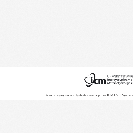
Baza utrzymywana i dystrybuowana przez
ICM UW
| System