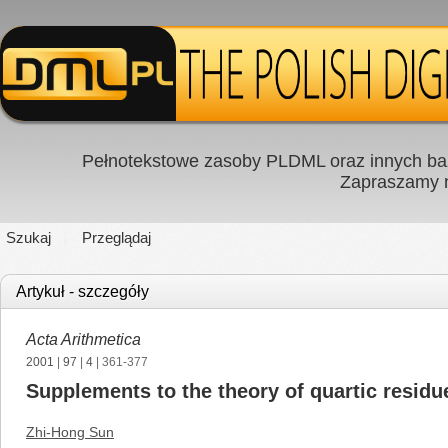
Pełnotekstowe zasoby PLDML oraz innych baz
Zapraszamy
Szukaj
Przeglądaj
Artykuł - szczegóły
Acta Arithmetica
2001
|
97
|
4
| 361-377
Supplements to the theory of quartic residu
Zhi-Hong Sun