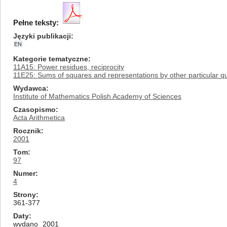
Pełne teksty:
Języki publikacji
EN
Kategorie tematyczne
11A15: Power residues, reciprocity
11E25: Sums of squares and representations by other particular q
Wydawca
Institute of Mathematics Polish Academy of Sciences
Czasopismo
Acta Arithmetica
Rocznik
2001
Tom
97
Numer
4
Strony
361-377
Daty
wydano
2001