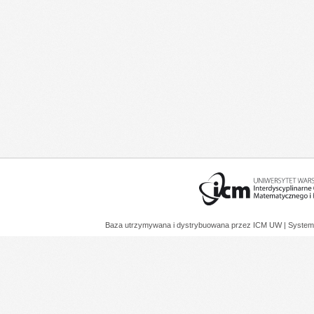
Baza utrzymywana i dystrybuowana przez
ICM UW
| System