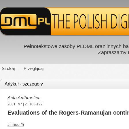
Pełnotekstowe zasoby PLDML oraz innych baz
Zapraszamy
Szukaj
Przeglądaj
Artykuł - szczegóły
Acta Arithmetica
2001
|
97
|
2
| 103-127
Evaluations of the Rogers-Ramanujan contin
Jinhee Yi