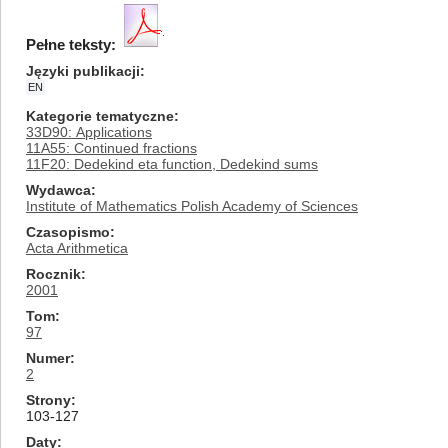
Pełne teksty:
Języki publikacji
EN
Kategorie tematyczne
33D90: Applications
11A55: Continued fractions
11F20: Dedekind eta function, Dedekind sums
Wydawca
Institute of Mathematics Polish Academy of Sciences
Czasopismo
Acta Arithmetica
Rocznik
2001
Tom
97
Numer
2
Strony
103-127
Daty