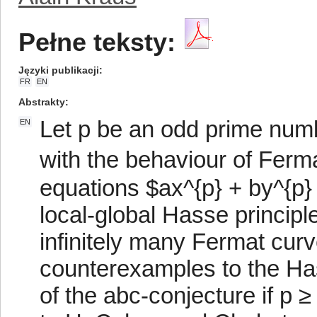
Pełne teksty:
Języki publikacji
FR
EN
Abstrakty
Let p be an odd prime numb
EN
with the behaviour of Ferm
equations $ax^{p} + by^{p} 
local-global Hasse principle
infinitely many Fermat cur
counterexamples to the Has
of the abc-conjecture if p 