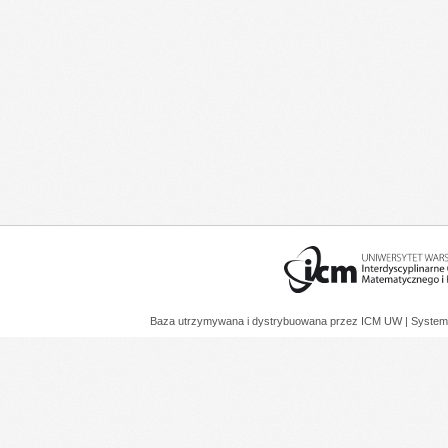
Baza utrzymywana i dystrybuowana przez
ICM UW
| System