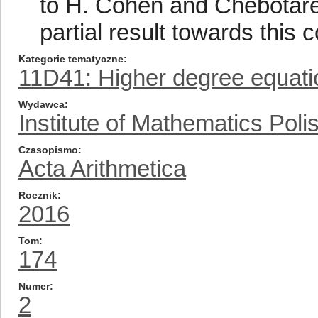
to H. Cohen and Chebotare
partial result towards this c
Kategorie tematyczne
11D41: Higher degree equati
Wydawca
Institute of Mathematics Pol
Czasopismo
Acta Arithmetica
Rocznik
2016
Tom
174
Numer
2