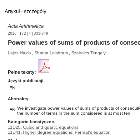
Artykuł - szczegóły
Acta Arithmetica
2016
|
172
|
4
| 333-349
Power values of sums of products of consec
Lajos Hajdu
,
Shanta Laishram
,
Szabolcs Tengely
Pełne teksty:
Języki publikacji
EN
Abstrakty
We investigate power values of sums of products of consecutive
EN
the number of terms in the sum considered is at most ten.
Kategorie tematyczne
11D25: Cubic and quartic equations
11D41: Higher degree equations; Fermat's equation