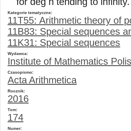
for deg h tending to infinity.
Kategorie tematyczne
11T55: Arithmetic theory of po
11B83: Special sequences a
11K31: Special sequences
Wydawca
Institute of Mathematics Pol
Czasopismo
Acta Arithmetica
Rocznik
2016
Tom
174
Numer