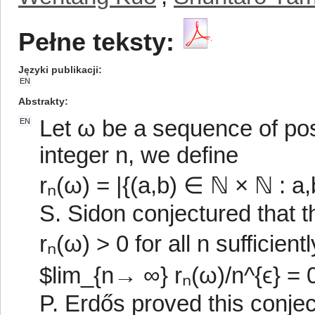
Pełne teksty:
Języki publikacji
EN
Abstrakty
Let ω be a sequence of posi
EN
integer n, we define
rₙ(ω) = |{(a,b) ∈ ℕ × ℕ : a,
S. Sidon conjectured that 
rₙ(ω) > 0 for all n sufficientl
$lim_{n→ ∞} rₙ(ω)/n^{ϵ} = 
P. Erdős proved this conje