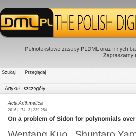
Pełnotekstowe zasoby PLDML oraz innych baz
Zapraszamy
Szukaj
Przeglądaj
Artykuł - szczegóły
Acta Arithmetica
2016
|
174
|
3
| 239-254
On a problem of Sidon for polynomials over f
Wentang Kuo
,
Shuntaro Yam