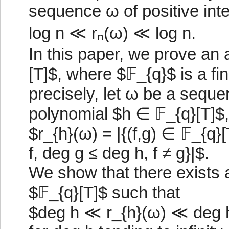
sequence ω of positive int
log n ≪ rₙ(ω) ≪ log n.
In this paper, we prove an 
[T]$, where $𝔽_{q}$ is a fi
precisely, let ω be a seque
polynomial $h ∈ 𝔽_{q}[T]$
$r_{h}(ω) = |{(f,g) ∈ 𝔽_{q}[
f, deg g ≤ deg h, f ≠ g}|$.
We show that there exists 
$𝔽_{q}[T]$ such that
$deg h ≪ r_{h}(ω) ≪ deg 