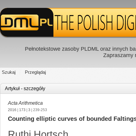
Pełnotekstowe zasoby PLDML oraz innych baz
Zapraszamy
Szukaj
Przeglądaj
Artykuł - szczegóły
Acta Arithmetica
2016
|
173
|
3
| 239-253
Counting elliptic curves of bounded Falting
Ruthi Hortsch