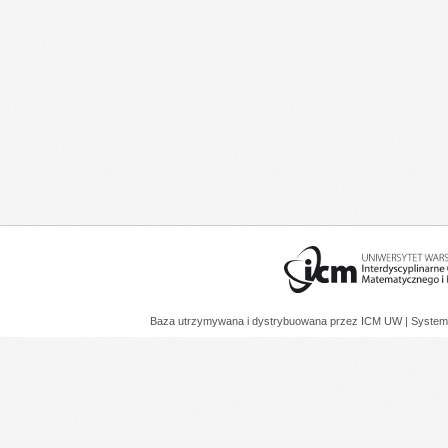
Baza utrzymywana i dystrybuowana przez
ICM UW
| System