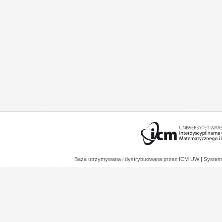
Baza utrzymywana i dystrybuowana przez
ICM UW
| System