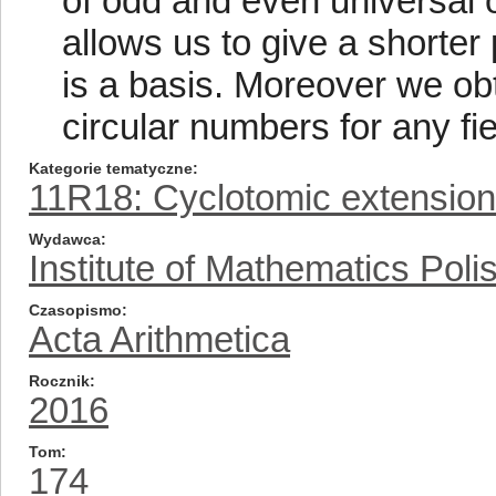
of odd and even universal or
allows us to give a shorter 
is a basis. Moreover we obt
circular numbers for any fi
Kategorie tematyczne
11R18: Cyclotomic extensio
Wydawca
Institute of Mathematics Pol
Czasopismo
Acta Arithmetica
Rocznik
2016
Tom
174