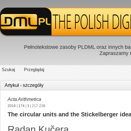
Pełnotekstowe zasoby PLDML oraz innych baz
Zapraszamy
Szukaj
Przeglądaj
Artykuł - szczegóły
Acta Arithmetica
2016
|
174
|
3
| 217-238
The circular units and the Stickelberger idea
Radan Kučera