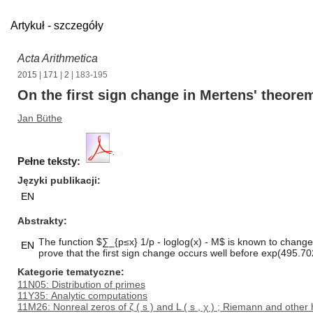
Artykuł - szczegóły
Acta Arithmetica
2015
|
171
|
2
| 183-195
On the first sign change in Mertens' theore
Jan Büthe
Pełne teksty:
Języki publikacji
EN
Abstrakty
The function $∑_{p≤x} 1/p - loglog(x) - M$ is known to change si
EN
prove that the first sign change occurs well before exp(495.7
Kategorie tematyczne
11N05: Distribution of primes
11Y35: Analytic computations
11M26: Nonreal zeros of ζ ( s ) and L ( s , χ ) ; Riemann and othe