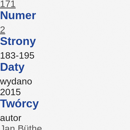
171
Numer
2
Strony
183-195
Daty
wydano
2015
Twórcy
autor
Jan Büthe