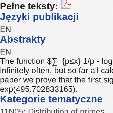
Pełne teksty:
Języki publikacji
EN
Abstrakty
EN
The function $∑_{p≤x} 1/p - lo
infinitely often, but so far all c
paper we prove that the first s
exp(495.702833165).
Kategorie tematyczne
11N05: Distribution of primes