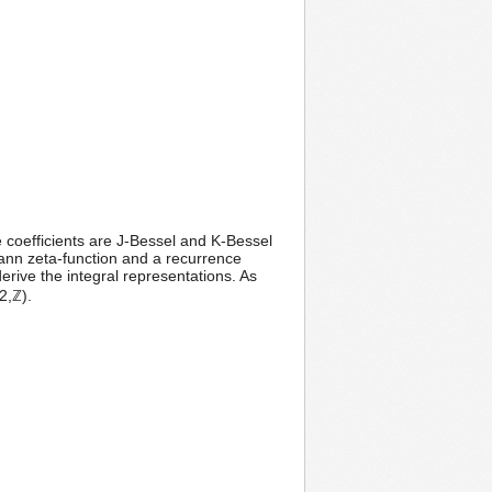
e coefficients are J-Bessel and K-Bessel
mann zeta-function and a recurrence
derive the integral representations. As
2,ℤ).