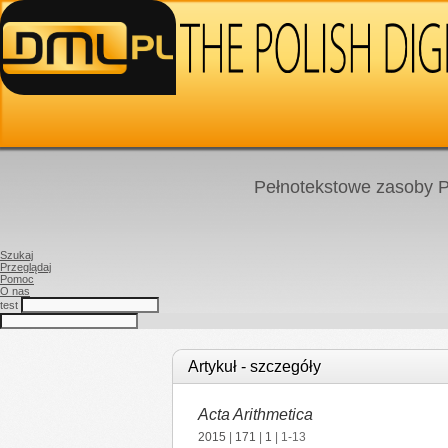
Pełnotekstowe zasoby P
Szukaj
Przeglądaj
Pomoc
O nas
test
Artykuł - szczegóły
Acta Arithmetica
2015
|
171
|
1
| 1-13