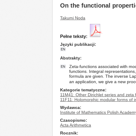
On the functional properti
Takumi Noda
Pełne teksty:
Języki publikacji
EN
Abstrakty
Zeta-functions associated with mod
EN
functions. Integral representation
formula are given. The inverse Lapl
an application, we give a new proof
Kategorie tematyczne
11M41: Other Dirichlet series and zeta 
11F11: Holomorphic modular forms of in
Wydawca
Institute of Mathematics Polish Academ
Czasopismo
Acta Arithmetica
Rocznik