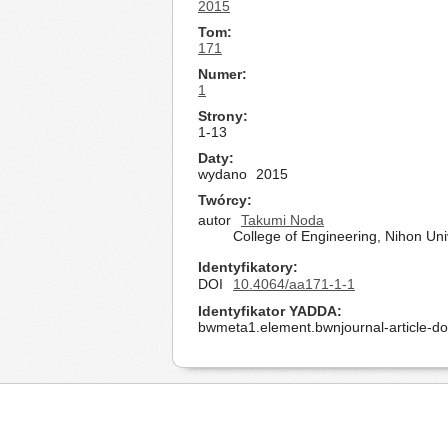
2015
Tom
171
Numer
1
Strony
1-13
Daty
wydano
2015
Twórcy
autor
Takumi Noda
College of Engineering, Nihon U
Identyfikatory
DOI
10.4064/aa171-1-1
Identyfikator YADDA
bwmeta1.element.bwnjournal-article-d