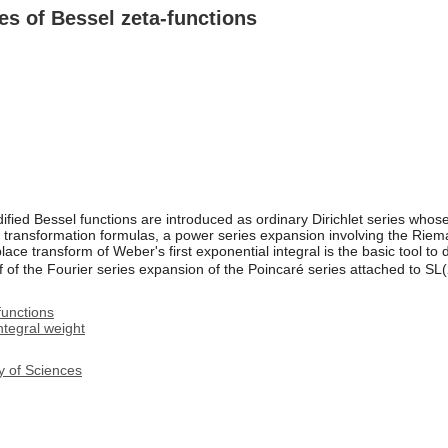
es of Bessel zeta-functions
ified Bessel functions are introduced as ordinary Dirichlet series whos
s, transformation formulas, a power series expansion involving the Rie
ace transform of Weber's first exponential integral is the basic tool to 
 of the Fourier series expansion of the Poincaré series attached to SL(
functions
tegral weight
y of Sciences