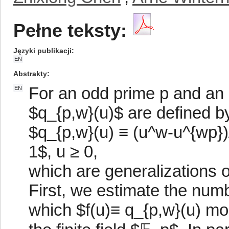
Pełne teksty:
Języki publikacji
EN
Abstrakty
For an odd prime p and an 
EN
$q_{p,w}(u)$ are defined b
$q_{p,w}(u) ≡ (u^w-u^{wp})
1$, u ≥ 0,
which are generalizations o
First, we estimate the numb
which $f(u)≡ q_{p,w}(u) mod