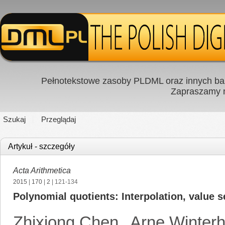
Pełnotekstowe zasoby PLDML oraz innych baz
Zapraszamy
Szukaj
Przeglądaj
Artykuł - szczegóły
Acta Arithmetica
2015
|
170
|
2
| 121-134
Polynomial quotients: Interpolation, value 
Zhixiong Chen
,
Arne Winterh