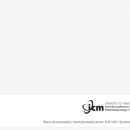
Baza utrzymywana i dystrybuowana przez
ICM UW
| System