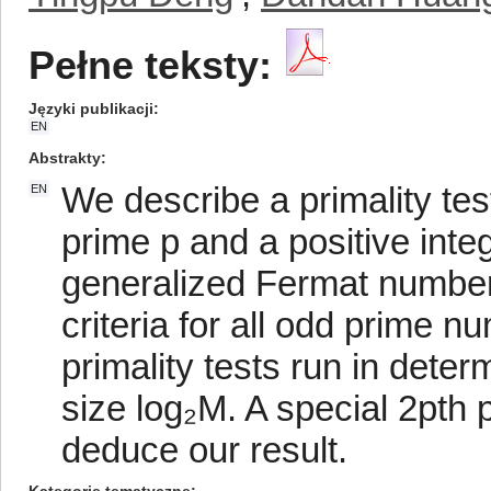
Pełne teksty:
Języki publikacji
EN
Abstrakty
We describe a primality te
EN
prime p and a positive integ
generalized Fermat numbers
criteria for all odd prime 
primality tests run in deter
size log₂M. A special 2pth 
deduce our result.