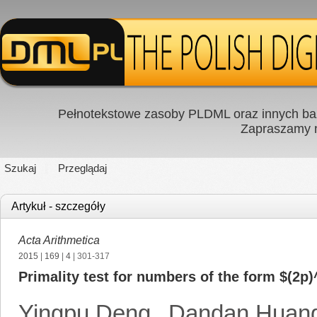
Pełnotekstowe zasoby PLDML oraz innych baz
Zapraszamy
Szukaj
Przeglądaj
Artykuł - szczegóły
Acta Arithmetica
2015
|
169
|
4
| 301-317
Primality test for numbers of the form $(2p
Yingpu Deng
,
Dandan Huan