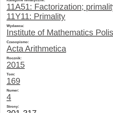
Kategorie tematyczne
11A51: Factorization; primalit
11Y11: Primality
Wydawca
Institute of Mathematics Pol
Czasopismo
Acta Arithmetica
Rocznik
2015
Tom
169
Numer
4
Strony