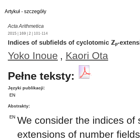
Artykuł - szczegóły
Acta Arithmetica
2015
|
169
|
2
| 101-114
Indices of subfields of cyclotomic ℤₚ-exten
Yoko Inoue
,
Kaori Ota
Pełne teksty:
Języki publikacji
EN
Abstrakty
EN
We consider the indices of 
extensions of number fields.