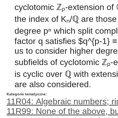
cyclotomic ℤₚ-extension of ℚ
the index of Kₙ/ℚ are those
degree pⁿ which split compl
factor q satisfies $q^{p-1} 
us to consider higher degre
subfields of cyclotomic ℤₚ-
is cyclic over ℚ with extens
are also considered.
Kategorie tematyczne
11R04: Algebraic numbers; rin
11R99: None of the above, but