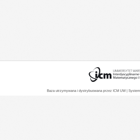
Baza utrzymywana i dystrybuowana przez
ICM UW
| System