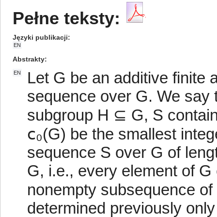
Pełne teksty:
Języki publikacji
EN
Abstrakty
Let G be an additive finite 
EN
sequence over G. We say tha
subgroup H ⊆ G, S contains
𝖼₀(G) be the smallest integ
sequence S over G of length
G, i.e., every element of 
nonempty subsequence of S
determined previously only