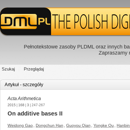
Pełnotekstowe zasoby PLDML oraz innych baz
Zapraszamy
Szukaj
Przeglądaj
Artykuł - szczegóły
Acta Arithmetica
2015
|
168
|
3
| 247-267
On additive bases II
Weidong Gao
,
Dongchun Han
,
Guoyou Qian
,
Yongke Qu
,
Hanbin