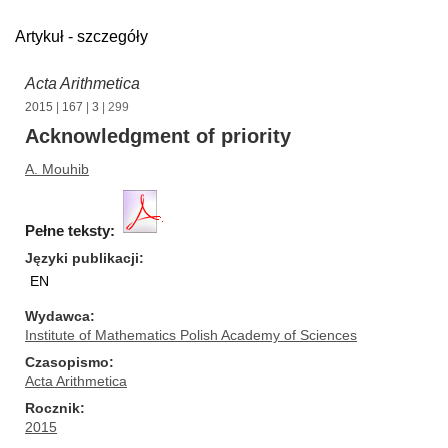
Artykuł - szczegóły
Acta Arithmetica
2015
|
167
|
3
| 299
Acknowledgment of priority
A. Mouhib
Pełne teksty:
Języki publikacji
EN
Wydawca
Institute of Mathematics Polish Academy of Sciences
Czasopismo
Acta Arithmetica
Rocznik
2015