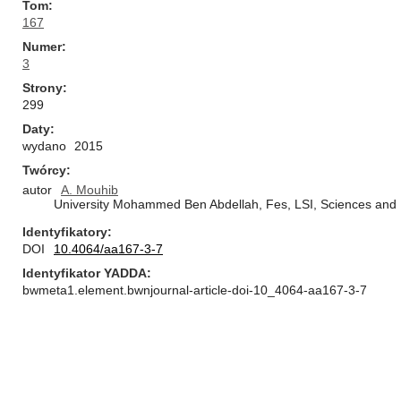
Tom
167
Numer
3
Strony
299
Daty
wydano
2015
Twórcy
autor
A. Mouhib
University Mohammed Ben Abdellah, Fes, LSI, Sciences and E
Identyfikatory
DOI
10.4064/aa167-3-7
Identyfikator YADDA
bwmeta1.element.bwnjournal-article-doi-10_4064-aa167-3-7