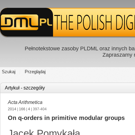
Pełnotekstowe zasoby PLDML oraz innych baz
Zapraszamy
Szukaj
Przeglądaj
Artykuł - szczegóły
Acta Arithmetica
2014
|
166
|
4
| 397-404
On q-orders in primitive modular groups
Jacek Pomykała