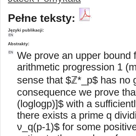
Pełne teksty:
Języki publikacji
EN
Abstrakty
We prove an upper bound fo
EN
arithmetic progression 1 (m
sense that $ℤ*_p$ has no ge
consequence we prove that 
(loglogp)]$ with a sufficien
there exists a prime q divi
ν_q(p-1)$ for some positiv