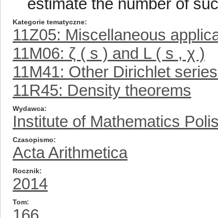
estimate the number of such
Kategorie tematyczne
11Z05: Miscellaneous applica
11M06: ζ ( s ) and L ( s , χ )
11M41: Other Dirichlet series
11R45: Density theorems
Wydawca
Institute of Mathematics Pol
Czasopismo
Acta Arithmetica
Rocznik
2014
Tom
166