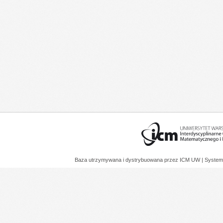
Baza utrzymywana i dystrybuowana przez
ICM UW
| System