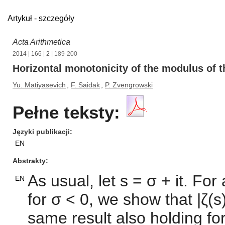
Artykuł - szczegóły
Acta Arithmetica
2014
|
166
|
2
| 189-200
Horizontal monotonicity of the modulus of th
Yu. Matiyasevich
,
F. Saidak
,
P. Zvengrowski
Pełne teksty:
Języki publikacji
EN
Abstrakty
As usual, let s = σ + it. For 
EN
for σ < 0, we show that |ζ(s)
same result also holding fo