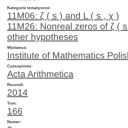
Kategorie tematyczne
11M06: ζ ( s ) and L ( s , χ )
11M26: Nonreal zeros of ζ ( s 
other hypotheses
Wydawca
Institute of Mathematics Pol
Czasopismo
Acta Arithmetica
Rocznik
2014
Tom
166
Numer