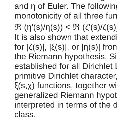
and η of Euler. The followin
monotonicity of all three fu
ℜ (η'(s)/η(s)) < ℜ (ζ'(s)/ζ(s)
It is also shown that exten
for |ζ(s)|, |ξ(s)|, or |η(s)| f
the Riemann hypothesis. Sim
established for all Dirichlet
primitive Dirichlet characte
ξ(s,χ) functions, together wi
generalized Riemann hypothe
interpreted in terms of the
class.