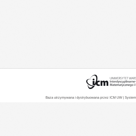
Baza utrzymywana i dystrybuowana przez
ICM UW
| System