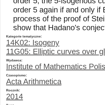
order 5, the 5-isogenous cur
order 5 again if and only if
process of the proof of Ste
show that Hadano's conjectu
Kategorie tematyczne
14K02: Isogeny
11G05: Elliptic curves over gl
Wydawca
Institute of Mathematics Pol
Czasopismo
Acta Arithmetica
Rocznik
2014