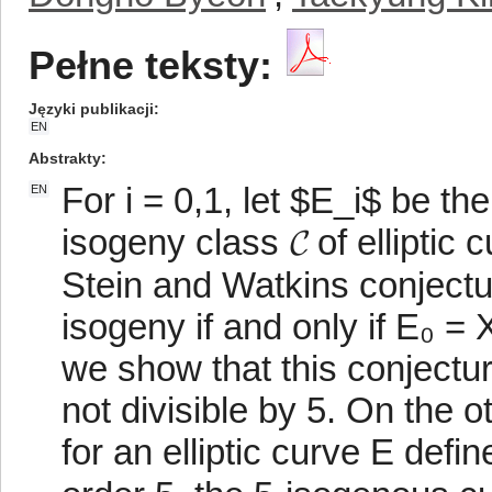
Pełne teksty:
Języki publikacji
EN
Abstrakty
For i = 0,1, let $E_i$ be t
EN
isogeny class 𝓒 of elliptic
Stein and Watkins conjectur
isogeny if and only if E₀ = 
we show that this conjecture
not divisible by 5. On the 
for an elliptic curve E defin