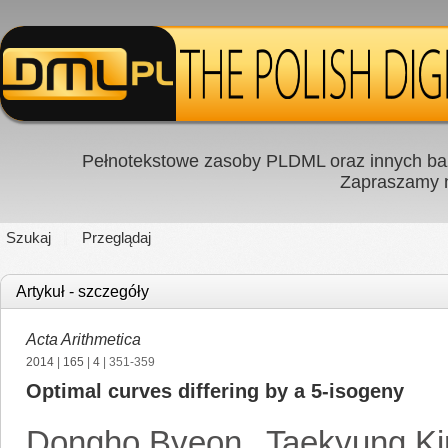
Pełnotekstowe zasoby PLDML oraz innych baz
Zapraszamy
Szukaj
Przeglądaj
Artykuł - szczegóły
Acta Arithmetica
2014
|
165
|
4
| 351-359
Optimal curves differing by a 5-isogeny
Dongho Byeon
,
Taekyung K