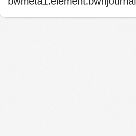
bwmeta1.element.bwnjournal-