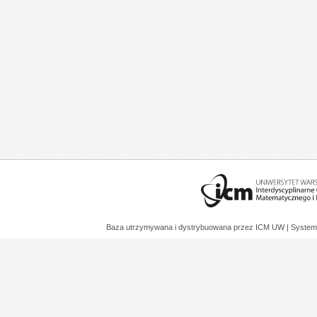
Baza utrzymywana i dystrybuowana przez
ICM UW
| System