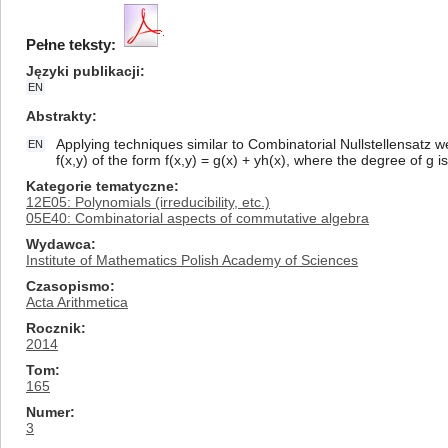
Pełne teksty:
Języki publikacji
EN
Abstrakty
Applying techniques similar to Combinatorial Nullstellensatz we 
EN
f(x,y) of the form f(x,y) = g(x) + yh(x), where the degree of g is
Kategorie tematyczne
12E05: Polynomials (irreducibility, etc.)
05E40: Combinatorial aspects of commutative algebra
Wydawca
Institute of Mathematics Polish Academy of Sciences
Czasopismo
Acta Arithmetica
Rocznik
2014
Tom
165
Numer
3