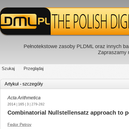
Pełnotekstowe zasoby PLDML oraz innych baz
Zapraszamy
Szukaj
Przeglądaj
Artykuł - szczegóły
Acta Arithmetica
2014
|
165
|
3
| 279-282
Combinatorial Nullstellensatz approach to 
Fedor Petrov