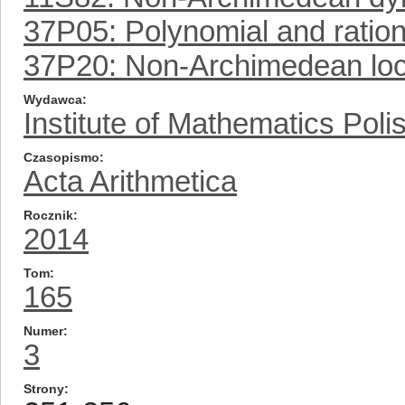
37P05: Polynomial and ratio
37P20: Non-Archimedean loca
Wydawca
Institute of Mathematics Pol
Czasopismo
Acta Arithmetica
Rocznik
2014
Tom
165
Numer
3
Strony