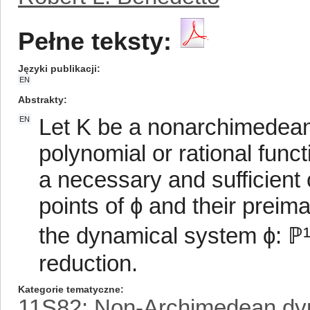
Pełne teksty:
Języki publikacji
EN
Abstrakty
Let K be a nonarchimedean 
EN
polynomial or rational func
a necessary and sufficient c
points of ϕ and their preim
the dynamical system ϕ: ℙ¹
reduction.
Kategorie tematyczne
11S82: Non-Archimedean dyn