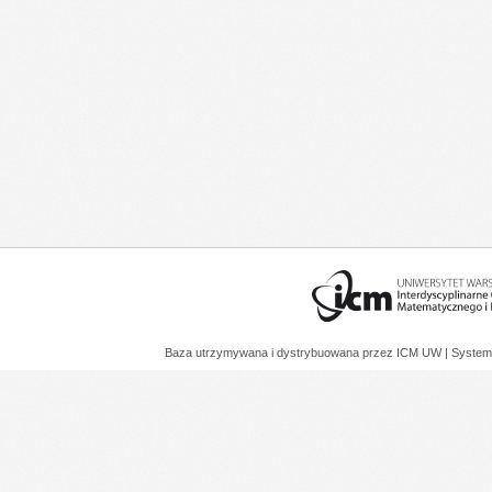
Baza utrzymywana i dystrybuowana przez
ICM UW
| System