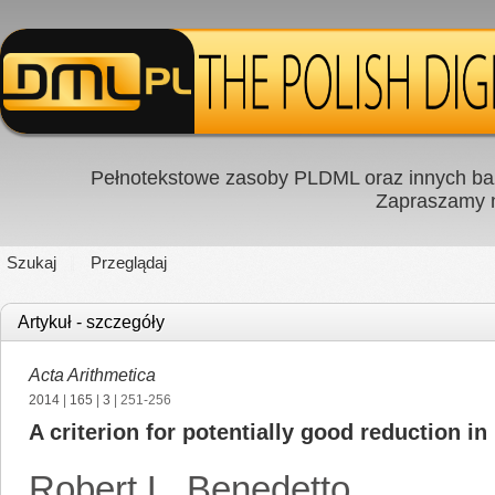
Pełnotekstowe zasoby PLDML oraz innych baz
Zapraszamy
Szukaj
Przeglądaj
Artykuł - szczegóły
Acta Arithmetica
2014
|
165
|
3
| 251-256
A criterion for potentially good reduction
Robert L. Benedetto