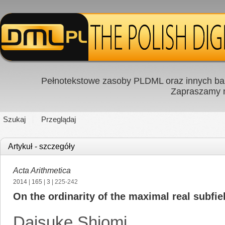
Pełnotekstowe zasoby PLDML oraz innych baz
Zapraszamy
Szukaj
Przeglądaj
Artykuł - szczegóły
Acta Arithmetica
2014
|
165
|
3
| 225-242
On the ordinarity of the maximal real subfie
Daisuke Shiomi