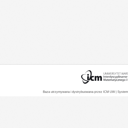
Baza utrzymywana i dystrybuowana przez
ICM UW
| System