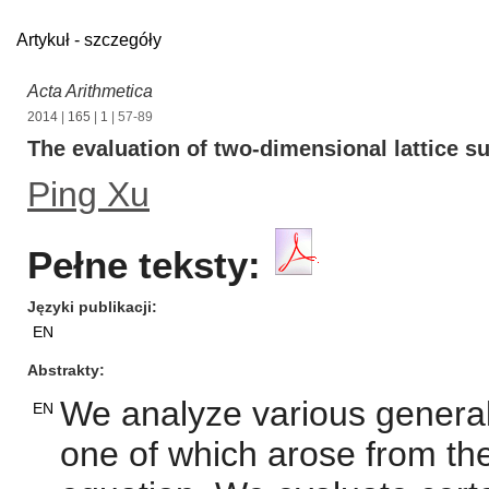
Artykuł - szczegóły
Acta Arithmetica
2014
|
165
|
1
| 57-89
The evaluation of two-dimensional lattice s
Ping Xu
Pełne teksty:
Języki publikacji
EN
Abstrakty
We analyze various general
EN
one of which arose from the