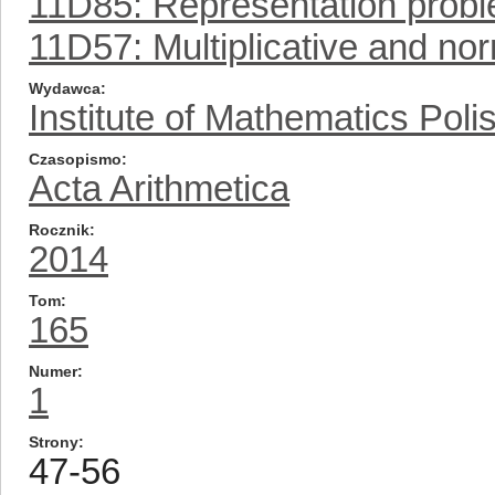
11D85: Representation prob
11D57: Multiplicative and no
Wydawca
Institute of Mathematics Pol
Czasopismo
Acta Arithmetica
Rocznik
2014
Tom
165
Numer
1
Strony
47-56