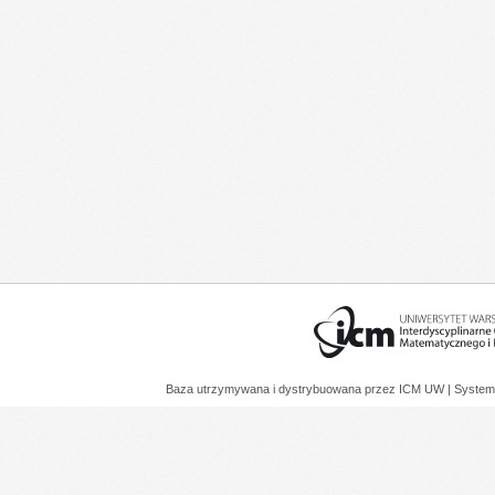
Baza utrzymywana i dystrybuowana przez
ICM UW
| System