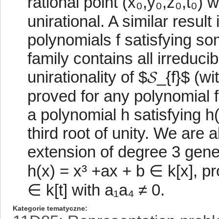
rational point (x₀,y₀,z₀,t₀) w
unirational. A similar result
polynomials f satisfying so
family contains all irreduci
unirationality of $𝓢_{f}$ (wi
proved for any polynomial f 
a polynomial h satisfying h(t
third root of unity. We are 
extension of degree 3 gene
h(x) = x³ +ax + b ∈ k[x], pro
∈ k[t] with a₁a₄ ≠ 0.
Kategorie tematyczne