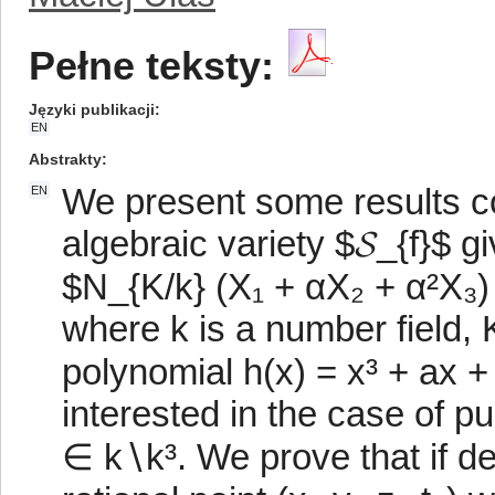
Pełne teksty:
Języki publikacji
EN
Abstrakty
We present some results con
EN
algebraic variety $𝓢_{f}$ g
$N_{K/k} (X₁ + αX₂ + α²X₃) 
where k is a number field, K
polynomial h(x) = x³ + ax +
interested in the case of pu
∈ k∖k³. We prove that if de