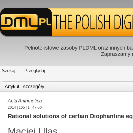
Pełnotekstowe zasoby PLDML oraz innych baz
Zapraszamy
Szukaj
Przeglądaj
Artykuł - szczegóły
Acta Arithmetica
2014
|
165
|
1
| 47-56
Rational solutions of certain Diophantine e
Maciej Ulas