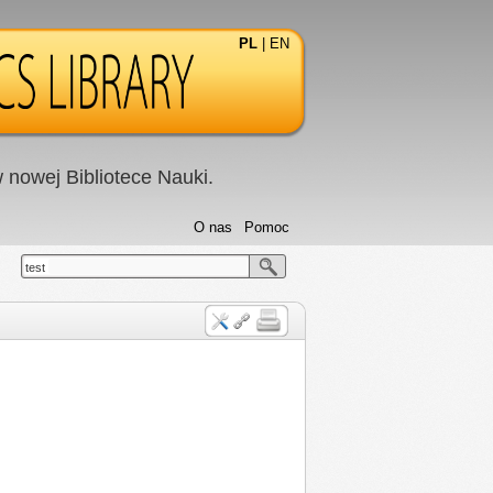
PL
|
EN
nowej Bibliotece Nauki.
O nas
Pomoc
test