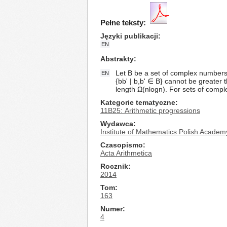
Pełne teksty:
Języki publikacji
EN
Abstrakty
Let B be a set of complex numbers 
EN
{bb' | b,b' ∈ B} cannot be greater
length Ω(nlogn). For sets of comp
Kategorie tematyczne
11B25: Arithmetic progressions
Wydawca
Institute of Mathematics Polish Academ
Czasopismo
Acta Arithmetica
Rocznik
2014
Tom
163
Numer
4