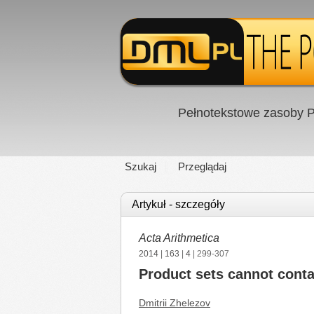
Pełnotekstowe zasoby P
Szukaj
Przeglądaj
Artykuł - szczegóły
Acta Arithmetica
2014
|
163
|
4
| 299-307
Product sets cannot conta
Dmitrii Zhelezov