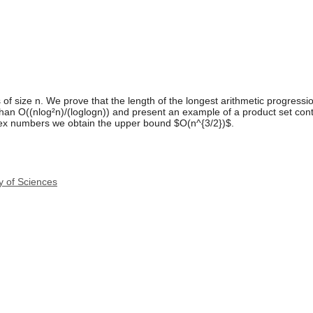
of size n. We prove that the length of the longest arithmetic progressi
 than O((nlog²n)/(loglogn)) and present an example of a product set cont
lex numbers we obtain the upper bound $O(n^{3/2})$.
y of Sciences