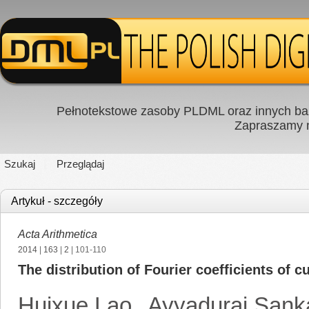
Pełnotekstowe zasoby PLDML oraz innych baz
Zapraszamy
Szukaj
Przeglądaj
Artykuł - szczegóły
Acta Arithmetica
2014
|
163
|
2
| 101-110
The distribution of Fourier coefficients of
Huixue Lao
,
Ayyadurai Sank