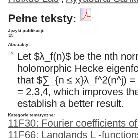
Pełne teksty:
Języki publikacji
EN
Abstrakty
Let $λ_f(n)$ be the nth norm
EN
holomorphic Hecke eigenfo
that $∑_{n ≤ x}λ_f^2(n^j) = 
= 2,3,4, which improves the
establish a better result.
Kategorie tematyczne
11F30: Fourier coefficients o
11F66: Langlands L -functions