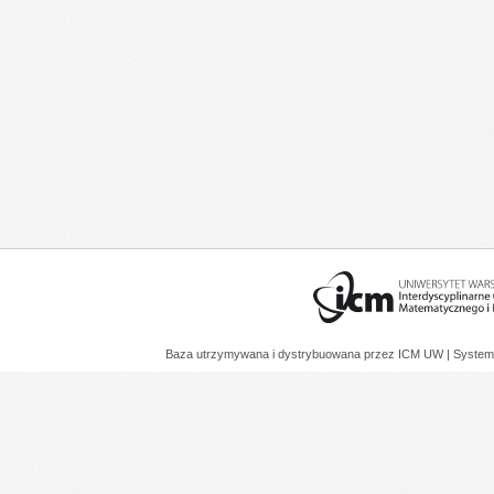
Baza utrzymywana i dystrybuowana przez
ICM UW
| System