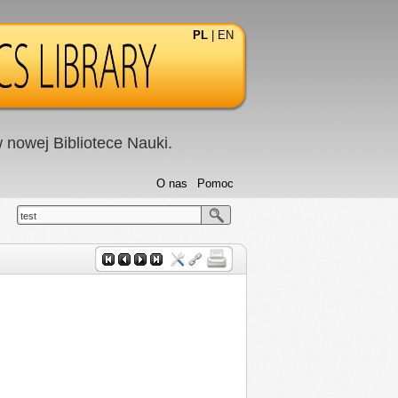
PL
|
EN
nowej Bibliotece Nauki.
O nas
Pomoc
test