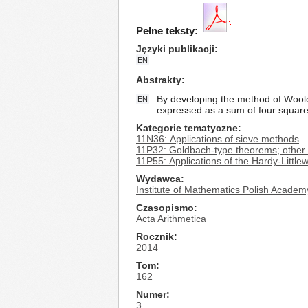
Pełne teksty:
Języki publikacji
EN
Abstrakty
By developing the method of Wooley
EN
expressed as a sum of four square
Kategorie tematyczne
11N36: Applications of sieve methods
11P32: Goldbach-type theorems; other a
11P55: Applications of the Hardy-Littl
Wydawca
Institute of Mathematics Polish Academ
Czasopismo
Acta Arithmetica
Rocznik
2014
Tom
162
Numer
3