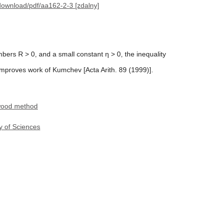
mbers R > 0, and a small constant η > 0, the inequality
 improves work of Kumchev [Acta Arith. 89 (1999)].
ewood method
y of Sciences