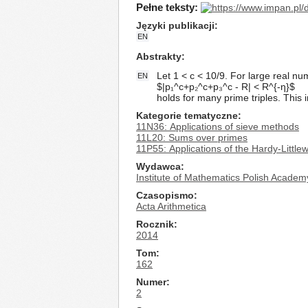
Pełne teksty:
Języki publikacji
EN
Abstrakty
Let 1 < c < 10/9. For large real nu
EN
$|p₁^c+p₂^c+p₃^c - R| < R^{-η}$
holds for many prime triples. This
Kategorie tematyczne
11N36: Applications of sieve methods
11L20: Sums over primes
11P55: Applications of the Hardy-Littl
Wydawca
Institute of Mathematics Polish Academ
Czasopismo
Acta Arithmetica
Rocznik
2014
Tom
162
Numer
2