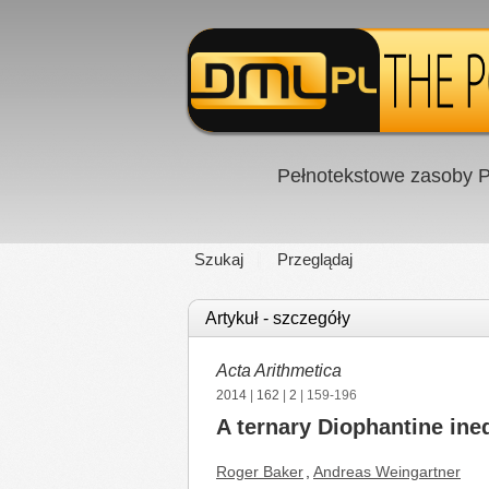
Pełnotekstowe zasoby P
Szukaj
Przeglądaj
Artykuł - szczegóły
Acta Arithmetica
2014
|
162
|
2
| 159-196
A ternary Diophantine ine
Roger Baker
,
Andreas Weingartner