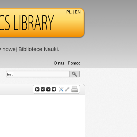
PL
|
EN
nowej Bibliotece Nauki.
O nas
Pomoc
test