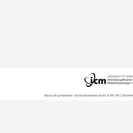
Baza utrzymywana i dystrybuowana przez
ICM UW
| System