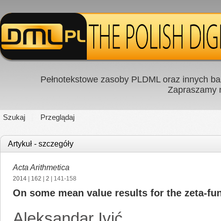
Pełnotekstowe zasoby PLDML oraz innych baz
Zapraszamy
Szukaj
Przeglądaj
Artykuł - szczegóły
Acta Arithmetica
2014
|
162
|
2
| 141-158
On some mean value results for the zeta-func
Aleksandar Ivić