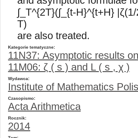
and asymptotic formulae for
∫_T^{2T}(∫_{t-H}^{t+H} |ζ(1
T)
are also treated.
Kategorie tematyczne
11N37: Asymptotic results on
11M06: ζ ( s ) and L ( s , χ )
Wydawca
Institute of Mathematics Pol
Czasopismo
Acta Arithmetica
Rocznik
2014
Tom