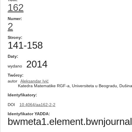
162
Numer
2
Strony
141-158
Daty
2014
wydano
Twórcy
autor
Aleksandar Ivić
Katedra Matematike RGF-a, Universiteta u Beogradu, Dušina
Identyfikatory
DOI
10.4064/aa162-2-2
Identyfikator YADDA
bwmeta1.element.bwnjournal-