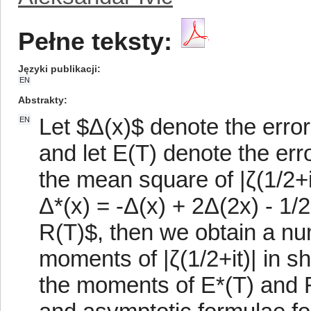
Pełne teksty:
Języki publikacji
EN
Abstrakty
Let $Δ(x)$ denote the error 
EN
and let E(T) denote the err
the mean square of |ζ(1/2+it)
Δ*(x) = -Δ(x) + 2Δ(2x) - 1/
R(T)$, then we obtain a num
moments of |ζ(1/2+it)| in s
the moments of E*(T) and R