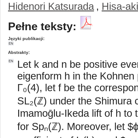
Hidenori Katsurada
,
Hisa-ak
Pełne teksty:
Języki publikacji
EN
Abstrakty
Let k and n be positive ev
EN
eigenform h in the Kohnen p
Γ₀(4), let f be the correspo
SL₂(ℤ) under the Shimura 
Imamoḡlu-Ikeda lift of h to
for Spₙ(ℤ). Moreover, let $ϕ