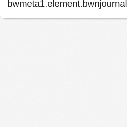
bwmeta1.element.bwnjournal-