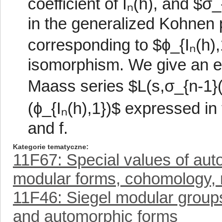
coefficient of Iₙ(h), and $σ
in the generalized Kohnen p
corresponding to $ϕ_{Iₙ(h)
isomorphism. We give an ex
Maass series $L(s,σ_{n-1}(ϕ
(ϕ_{Iₙ(h),1})$ expressed in 
and f.
Kategorie tematyczne
11F67: Special values of auto
modular forms, cohomology,
11F46: Siegel modular groups
and automorphic forms