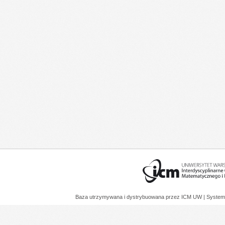
Baza utrzymywana i dystrybuowana przez
ICM UW
| System