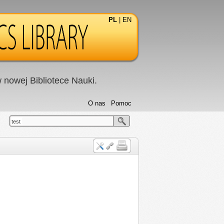
PL
|
EN
nowej Bibliotece Nauki.
O nas
Pomoc
test