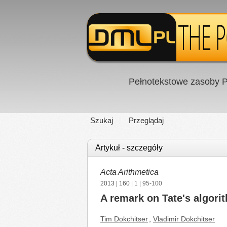
Pełnotekstowe zasoby P
Szukaj
Przeglądaj
Artykuł - szczegóły
Acta Arithmetica
2013
|
160
|
1
| 95-100
A remark on Tate's algori
Tim Dokchitser
,
Vladimir Dokchitser