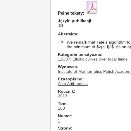
Pełne teksty:
Języki publikacji
EN
Abstrakty
We remark that Tate's algorithm to
EN
the minimum of $v(a_i)/i$. As an ap
Kategorie tematyczne
11G07: Elliptic curves over local fields
Wydawca
Institute of Mathematics Polish Academ
Czasopismo
Acta Arithmetica
Rocznik
2013
Tom
160
Numer
1
Strony