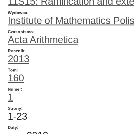
11S15: Ramification and exte
Wydawca
Institute of Mathematics Pol
Czasopismo
Acta Arithmetica
Rocznik
2013
Tom
160
Numer
1
Strony
1-23
Daty