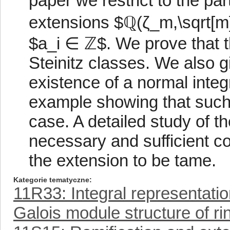
paper we restrict to the p
extensions $ℚ(ζ_m,\sqrt[m]
$a_i ∈ ℤ$. We prove that t
Steinitz classes. We also gi
existence of a normal integ
example showing that such 
case. A detailed study of th
necessary and sufficient co
the extension to be tame.
Kategorie tematyczne
11R33: Integral representatio
Galois module structure of ri