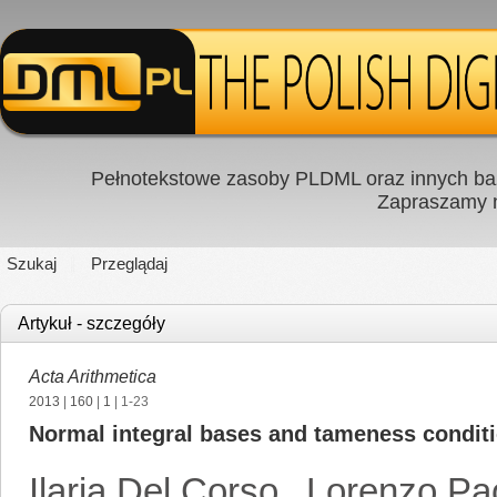
Pełnotekstowe zasoby PLDML oraz innych baz
Zapraszamy
Szukaj
Przeglądaj
Artykuł - szczegóły
Acta Arithmetica
2013
|
160
|
1
| 1-23
Normal integral bases and tameness condit
Ilaria Del Corso
,
Lorenzo Pa