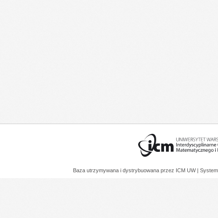
Baza utrzymywana i dystrybuowana przez
ICM UW
| System