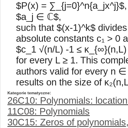
$P(x) = ∑_{j=0}^n{a_jx^j}$, 
$a_j ∈ ℂ$,
such that $(x-1)^k$ divides
absolute constants c₁ > 0 a
$c_1 √(n/L) -1 ≤ κ_{∞}(n,L)
for every L ≥ 1. This compl
authors valid for every n ∈
results on the size of κ₂(n,
Kategorie tematyczne
26C10: Polynomials: location
11C08: Polynomials
30C15: Zeros of polynomials, 