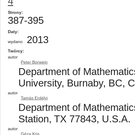
4
Strony
387-395
Daty
2013
wydano
Twórcy
autor
Peter Borwein
Department of Mathematics
University, Burnaby, BC,
autor
Tamás Erdélyi
Department of Mathematics
Station, TX 77843, U.S.A.
autor
Géza Kós