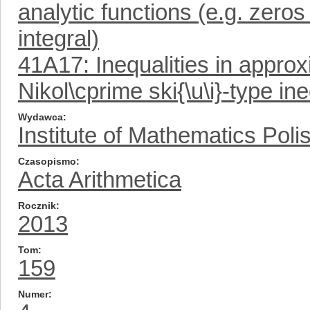
analytic functions (e.g. zeros
integral)
41A17: Inequalities in appro
Nikol\cprime ski{\u\i}-type ine
Wydawca
Institute of Mathematics Pol
Czasopismo
Acta Arithmetica
Rocznik
2013
Tom
159
Numer