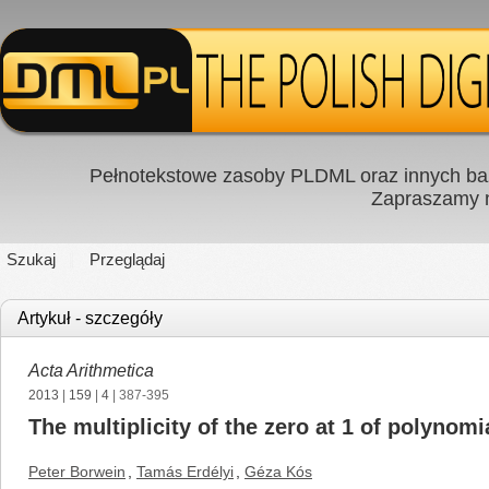
Pełnotekstowe zasoby PLDML oraz innych baz
Zapraszamy
Szukaj
Przeglądaj
Artykuł - szczegóły
Acta Arithmetica
2013
|
159
|
4
| 387-395
The multiplicity of the zero at 1 of polynomi
Peter Borwein
,
Tamás Erdélyi
,
Géza Kós