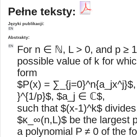
Pełne teksty:
Języki publikacji
EN
Abstrakty
For n ∈ ℕ, L > 0, and p ≥ 1
EN
possible value of k for whic
form
$P(x) = ∑_{j=0}^n{a_jx^j}$,
}^{1/p}$, $a_j ∈ ℂ$,
such that $(x-1)^k$ divides
$κ_∞(n,L)$ be the largest p
a polynomial P ≠ 0 of the f