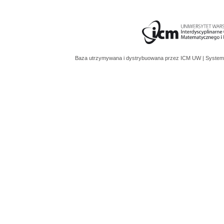
Baza utrzymywana i dystrybuowana przez
ICM UW
| System