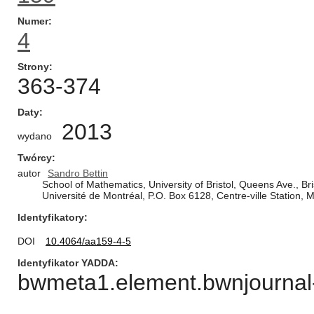
Numer
4
Strony
363-374
Daty
2013
wydano
Twórcy
autor
Sandro Bettin
School of Mathematics, University of Bristol, Queens Ave., 
Université de Montréal, P.O. Box 6128, Centre-ville Station
Identyfikatory
DOI
10.4064/aa159-4-5
Identyfikator YADDA
bwmeta1.element.bwnjournal-