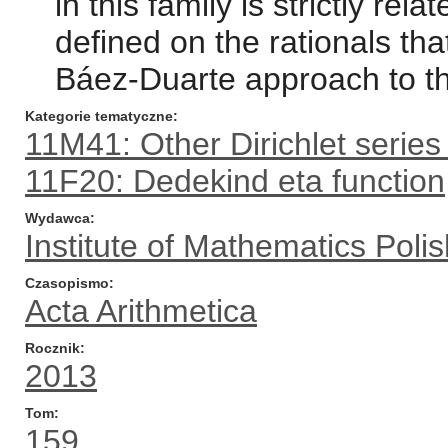
in this family is strictly re
defined on the rationals tha
Báez-Duarte approach to t
Kategorie tematyczne
11M41: Other Dirichlet series
11F20: Dedekind eta functio
Wydawca
Institute of Mathematics Pol
Czasopismo
Acta Arithmetica
Rocznik
2013
Tom
159