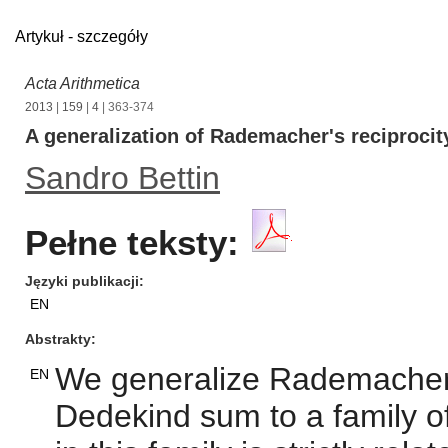
Artykuł - szczegóły
Acta Arithmetica
2013
|
159
|
4
| 363-374
A generalization of Rademacher's reciprocit
Sandro Bettin
Pełne teksty:
Języki publikacji
EN
Abstrakty
We generalize Rademacher's
EN
Dedekind sum to a family o